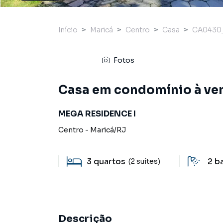
Início
Maricá
Centro
Casa
CA0430
Fotos
Casa em condomínio à ven
MEGA RESIDENCE I
Centro
-
Maricá
/
RJ
3
quartos
2
b
(2 suítes)
Descrição