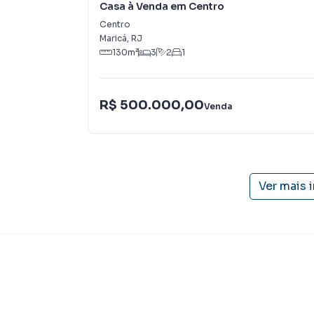
Casa à Venda em Centro
um time de programadores, corretores treina
atender proprietários e inquilinos.
Centro
Maricá
,
RJ
130
m²
3
2
1
R$ 500.000,00
Venda
Ver mais 