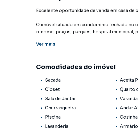
Excelente oportunidade de venda em casa de 
O imóvel situado em condomínio fechado no ce
renome, praças, parques, hospital municipal, 
conveniências próximas que o coração da cida
Ver
mais
A casa de alto padrão proporciona cômodos b
excelentes, contando internamente com 4 quart
Comodidades do imóvel
ambientes, cozinha e banheiro social. Em sua á
com piscina, área gourmet com churrasqueira, 
Sacada
Aceita 
com vaga para até 3 carros estacionarem.
Closet
Quarto 
VALOR: 580.000,00
Sala de Jantar
Varanda
Churrasqueira
Andar A
Casa para Venda em região valorizada do bair
Piscina
Cozinha
deseja mais informações sobre Casa em Maric
Lavanderia
Armário
(21) 2637-3026.