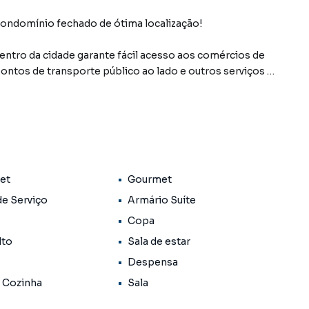
condomínio fechado de ótima localização!
ntro da cidade garante fácil acesso aos comércios de
pontos de transporte público ao lado e outros serviços e
de oferece.
em distribuídos e amplos, com iluminação e arejamento
os sendo 3 luxuosas suítes, sala ampla de dois
rea externa, a casa oferece varanda, quintal amplo, deck
lavanderia com lavabo externo e canil, além de garagem
Pet
Gourmet
de Serviço
Armário Suíte
Copa
lto
Sala de estar
ro Centro, em Maricá. Não encontrou o que procurava ou
Despensa
á? Entre em contato com nossa equipe pelo telefone
 Cozinha
Sala