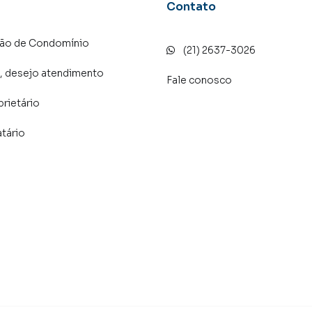
Contato
ção de Condomínio
(21) 2637-3026
, desejo atendimento
Fale conosco
prietário
atário