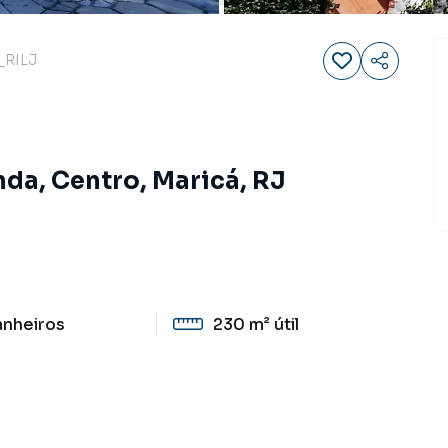
_RILJ
da, Centro, Maricá, RJ
anheiros
230 m²
útil