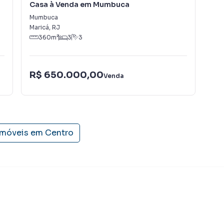
Casa à Venda em Mumbuca
Cas
dos e uma central de atendimento preparada para
Mumbuca
Ara
Maricá
,
RJ
Mar
360
m²
3
3
R$ 650.000,00
R$
Venda
imóveis em
Centro