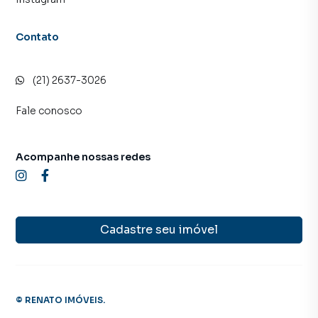
consequência uma maior chance de vender ou alugar seu
imóvel mais rápido. Contamos também com um time de
programadores, corretores treinados e uma central de
Contato
atendimento preparada para atender proprietários e
inquilinos.
(21) 2637-3026
Fale conosco
Acompanhe nossas redes
Cadastre seu imóvel
©
RENATO IMÓVEIS
.