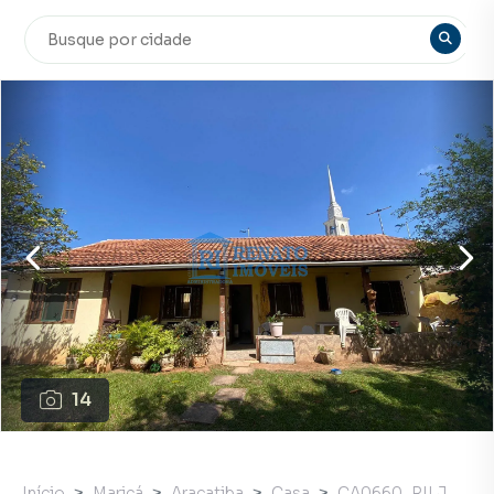
14
Início
Maricá
Araçatiba
Casa
CA0660_RILJ