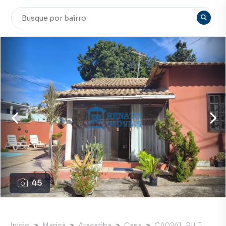
45
Início
Maricá
Araçatiba
Casa
CA0241_RILJ