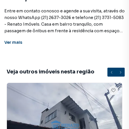
Entre em contato conosco e agende a sua visita, através do
nosso WhatsApp (21) 2637-3026 e telefone (21) 3731-5083
- Renato Imóveis. Casa em bairro tranquilo, com
passagem de ônibus em frente à residência com espaço
interno contendo 2 quartos, sala, banheiro e área de
Ver
mais
serviço presente na área dos fundos.
Valor: 1.600,00 + taxas
Veja outros imóveis nesta região
Casa para Aluguel em região valorizada do bairro Marquês
de Maricá, em Maricá. Não encontrou o que procurava ou
deseja mais informações sobre Casa em Maricá? Entre em
contato com nossa equipe pelo telefone (21) 2637-3026.
A RENATO IMÓVEIS tem mais opções de apartamentos,
casas residenciais e comerciais, sobrados, terrenos, lojas
e barracões para venda ou locação, além de