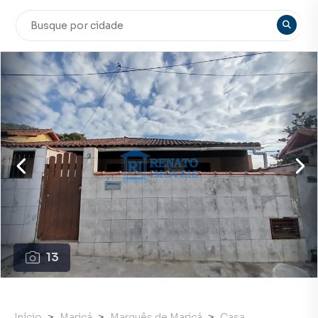
13
Início
Maricá
Marquês de Maricá
Casa