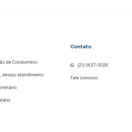
Contato
ção de Condomínio
(21) 2637-3026
, desejo atendimento
Fale conosco
prietário
atário