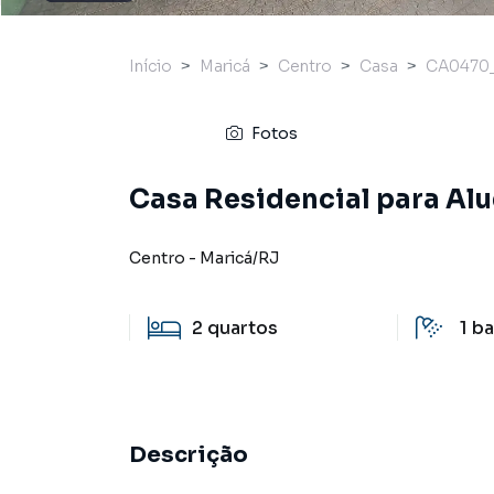
Início
Maricá
Centro
Casa
CA0470
Fotos
Casa Residencial para Alu
Centro
-
Maricá
/
RJ
2
quartos
1
ba
Descrição