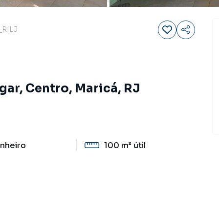
_RILJ
gar, Centro, Maricá, RJ
nheiro
100 m²
útil