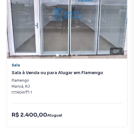
11
Sala
Sala à Venda ou para Alugar em Flamengo
Flamengo
Maricá
,
RJ
40
m²
1
R$ 2.400,00
Aluguel