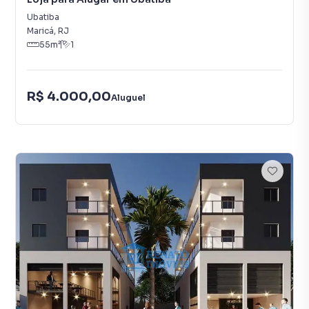
Ubatiba
Maricá
,
RJ
55
m²
1
R$ 4.000,00
Aluguel