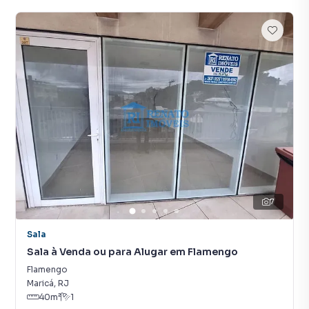
7
Sala
Sala à Venda ou para Alugar em Flamengo
Flamengo
Maricá
,
RJ
40
m²
1