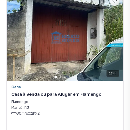
20
Casa
Casa à Venda ou para Alugar em Flamengo
Flamengo
Maricá
,
RJ
80
m²
2
2