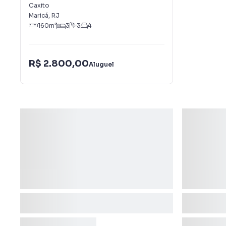
Caxito
Caxito
Maricá
,
RJ
160
m²
3
3
4
R$ 2.800,00
Aluguel