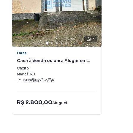
23
Casa
Casa à Venda ou para Alugar em
Caxito
Caxito
Maricá
,
RJ
160
m²
3
3
4
R$ 2.800,00
Aluguel