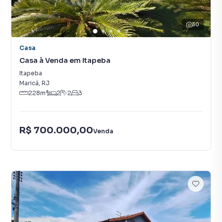
30
Casa
Casa à Venda em Itapeba
Itapeba
Maricá
,
RJ
228
m²
2
2
3
R$ 700.000,00
Venda