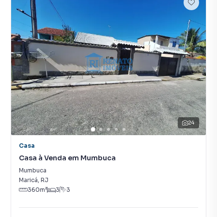
24
Casa
Casa à Venda em Mumbuca
Mumbuca
Maricá
,
RJ
360
m²
3
3