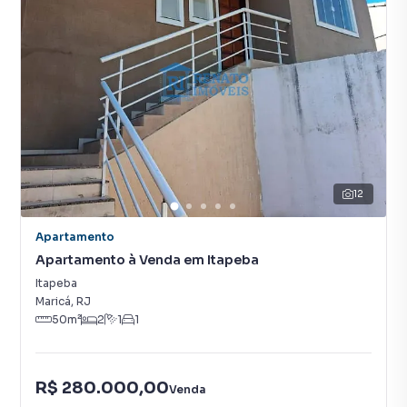
12
Apartamento
Apartamento à Venda em Itapeba
Itapeba
Maricá
,
RJ
50
m²
2
1
1
R$ 280.000,00
Venda