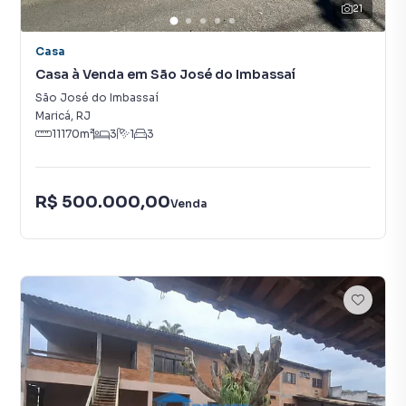
21
Casa
Casa à Venda em São José do Imbassaí
São José do Imbassaí
Maricá
,
RJ
11170
m²
3
1
3
R$ 500.000,00
Venda