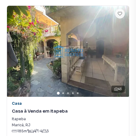
43
Casa
Casa à Venda em Itapeba
Itapeba
Maricá
,
RJ
185
m²
4
4
3