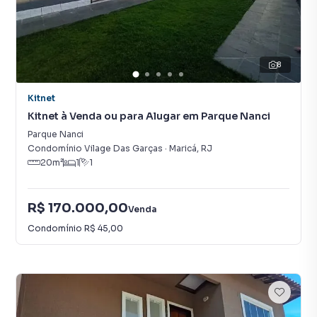
8
Kitnet
Kitnet à Venda ou para Alugar em Parque Nanci
Parque Nanci
Condomínio Vilage Das Garças
·
Maricá
,
RJ
20
m²
1
1
R$ 170.000,00
Venda
Condomínio
R$ 45,00