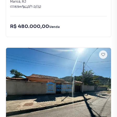
Maricá
,
RJ
69
m²
3
2
2
R$ 480.000,00
Venda