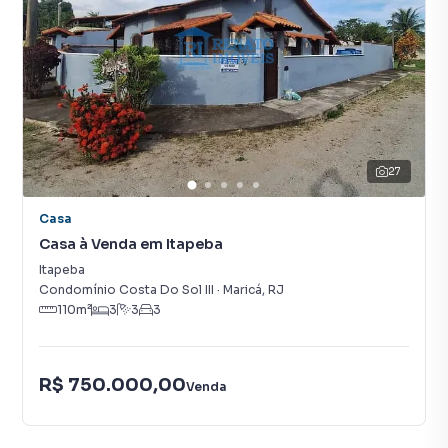
27
Casa
Casa à Venda em Itapeba
Itapeba
Condomínio Costa Do Sol III
·
Maricá
,
RJ
110
m²
3
3
3
R$ 750.000,00
Venda