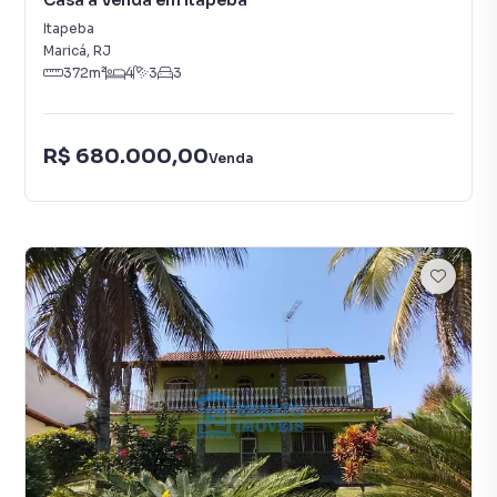
Casa à Venda em Itapeba
Itapeba
Maricá
,
RJ
372
m²
4
3
3
R$ 680.000,00
Venda