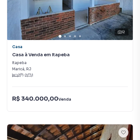
12
Casa
Casa à Venda em Itapeba
Itapeba
Maricá
,
RJ
2
2
1
R$ 340.000,00
Venda