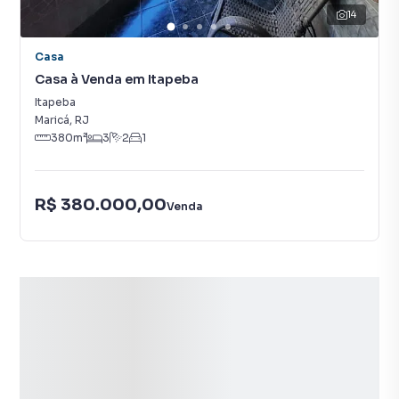
14
Casa
Casa à Venda em Itapeba
Itapeba
Maricá
,
RJ
380
m²
3
2
1
R$ 380.000,00
Venda