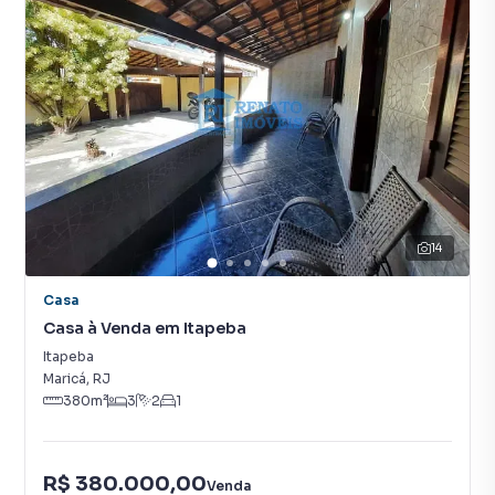
14
Casa
Casa à Venda em Itapeba
Itapeba
Maricá
,
RJ
380
m²
3
2
1
R$ 380.000,00
Venda